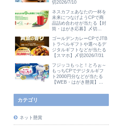
切2026/7/10
ネスカフェあなたの一杯を
未来につなげようCPで商
品詰め合わせが当たる【封
筒・はがき応募】〆切
2026/12/31
ゴールデンカレーCPでJTB
トラベルギフトや選べるデ
ジタルギフトなどが当たる
【スマホ】〆切2026/7/31
フジッコもっと！とろぉ～
もっちCPでデジタルギフ
ト2000円分などが当たる
【WEB・はがき懸賞】〆
切2026/7/31
カテゴリ
ネット懸賞