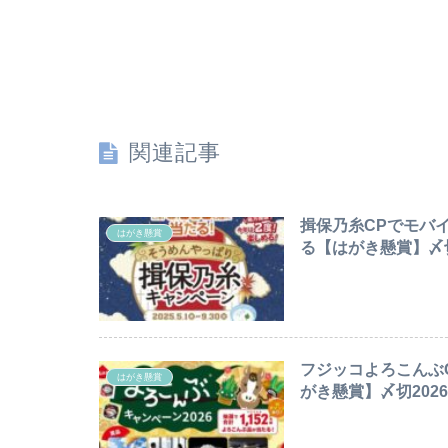
関連記事
揖保乃糸CPでモバイ
はがき懸賞
る【はがき懸賞】〆切20
フジッコよろこんぶ
はがき懸賞
がき懸賞】〆切2026/