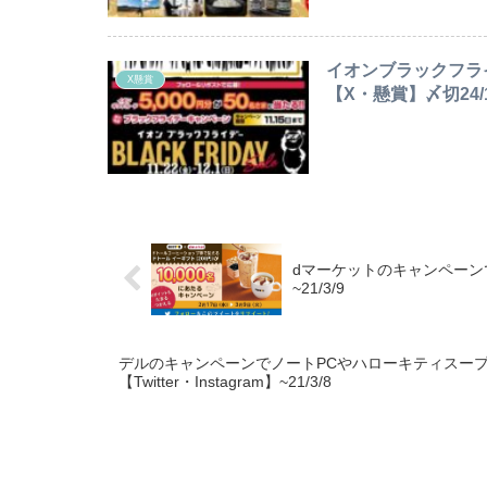
イオンブラックフライ
X懸賞
【X・懸賞】〆切24/1
dマーケットのキャンペーンで
~21/3/9
デルのキャンペーンでノートPCやハローキティスープ
【Twitter・Instagram】~21/3/8