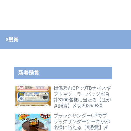
X懸賞
新着懸賞
揖保乃糸CPでJTBナイスギ
フトやクーラーバッグが合
計3100名様に当たる【はが
き懸賞】〆切2026/9/30
ブラックサンダーCPでブ
ラックサンダーケーキが20
名様に当たる【X懸賞】〆