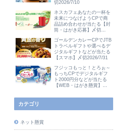
切2026/7/10
ネスカフェあなたの一杯を
未来につなげようCPで商
品詰め合わせが当たる【封
筒・はがき応募】〆切
2026/12/31
ゴールデンカレーCPでJTB
トラベルギフトや選べるデ
ジタルギフトなどが当たる
【スマホ】〆切2026/7/31
フジッコもっと！とろぉ～
もっちCPでデジタルギフ
ト2000円分などが当たる
【WEB・はがき懸賞】〆
切2026/7/31
カテゴリ
ネット懸賞