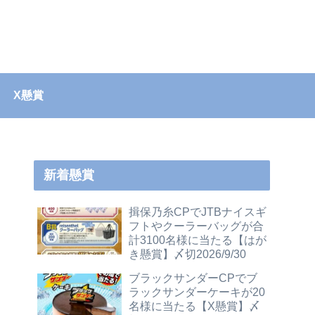
X懸賞
新着懸賞
揖保乃糸CPでJTBナイスギ
フトやクーラーバッグが合
計3100名様に当たる【はが
き懸賞】〆切2026/9/30
ブラックサンダーCPでブ
ラックサンダーケーキが20
名様に当たる【X懸賞】〆