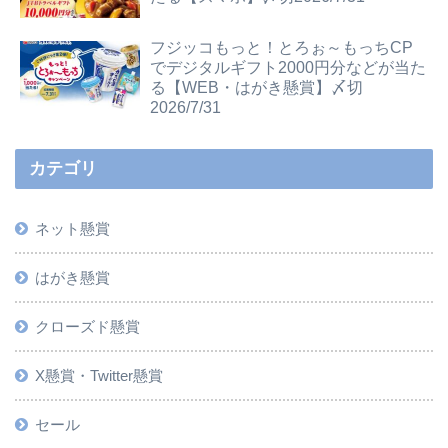
フジッコもっと！とろぉ～もっちCP
でデジタルギフト2000円分などが当た
る【WEB・はがき懸賞】〆切
2026/7/31
カテゴリ
ネット懸賞
はがき懸賞
クローズド懸賞
X懸賞・Twitter懸賞
セール