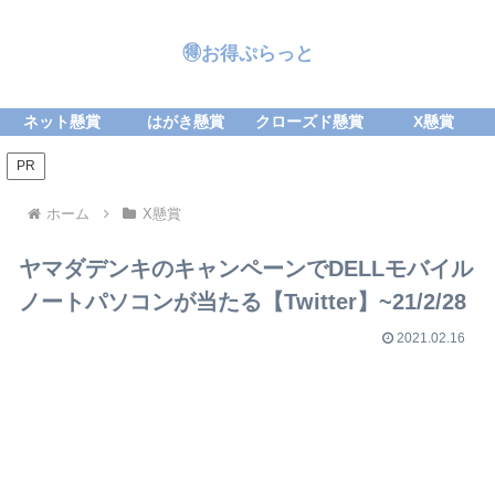
🉐お得ぷらっと
ネット懸賞
はがき懸賞
クローズド懸賞
X懸賞
PR
ホーム
X懸賞
ヤマダデンキのキャンペーンでDELLモバイル
ノートパソコンが当たる【Twitter】~21/2/28
2021.02.16