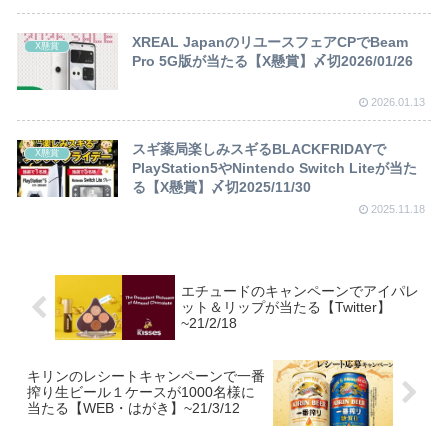
XREAL JapanのリユースフェアCPでBeam
X懸賞
Pro 5G版が当たる【X懸賞】〆切2026/01/26
2026.01.13
スギ薬局楽しみスギるBLACKFRIDAYで
X懸賞
PlayStation5やNintendo Switch Liteが当た
る【X懸賞】〆切2025/11/30
2025.11.18
エチュードのキャンペーンでアイパレ
ット＆リップが当たる【Twitter】
~21/2/18
キリンのレシートキャンペーンで一番
搾り生ビール１ケースが1000名様に
当たる【WEB・はがき】~21/3/12