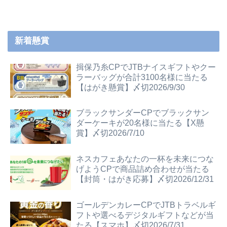
新着懸賞
揖保乃糸CPでJTBナイスギフトやクー
ラーバッグが合計3100名様に当たる
【はがき懸賞】〆切2026/9/30
ブラックサンダーCPでブラックサン
ダーケーキが20名様に当たる【X懸
賞】〆切2026/7/10
ネスカフェあなたの一杯を未来につな
げようCPで商品詰め合わせが当たる
【封筒・はがき応募】〆切2026/12/31
ゴールデンカレーCPでJTBトラベルギ
フトや選べるデジタルギフトなどが当
たる【スマホ】〆切2026/7/31