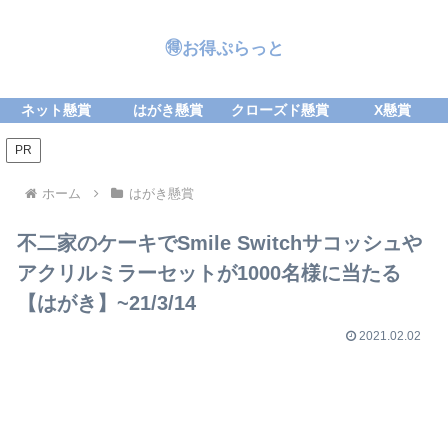
🉐お得ぷらっと
ネット懸賞
はがき懸賞
クローズド懸賞
X懸賞
PR
ホーム
はがき懸賞
不二家のケーキでSmile Switchサコッシュや
アクリルミラーセットが1000名様に当たる
【はがき】~21/3/14
2021.02.02