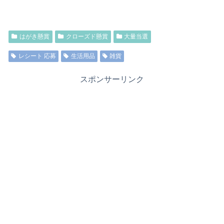
はがき懸賞
クローズド懸賞
大量当選
レシート 応募
生活用品
雑貨
スポンサーリンク