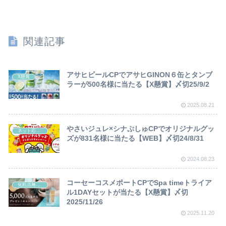
関連記事
アサヒビールCPでアサヒGINON６缶とタンブ
X懸賞
ラーが500名様に当たる【X懸賞】〆切25/9/2
2025.08.21
やさいジュレ×シナぷしゅCPでオリジナルグッ
ネット応募懸賞
ズが831名様に当たる【WEB】〆切24/8/31
2024.08.23
コーセーコスメポートCPでSpa timeトライア
化粧品無料サンプル
ル1DAYセットが当たる【X懸賞】〆切
2025/11/26
2025.11.20