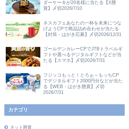
ダーケーキが20名様に当たる【X懸
賞】〆切2026/7/10
ネスカフェあなたの一杯を未来につな
げようCPで商品詰め合わせが当たる
【封筒・はがき応募】〆切2026/12/31
ゴールデンカレーCPでJTBトラベルギ
フトや選べるデジタルギフトなどが当
たる【スマホ】〆切2026/7/31
フジッコもっと！とろぉ～もっちCP
でデジタルギフト2000円分などが当た
る【WEB・はがき懸賞】〆切
2026/7/31
カテゴリ
ネット懸賞