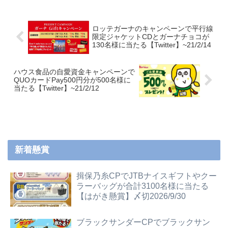
ロッテガーナのキャンペーンで平行線
限定ジャケットCDとガーナチョコが
130名様に当たる【Twitter】~21/2/14
ハウス食品の自愛資金キャンペーンで
QUOカードPay500円分が500名様に
当たる【Twitter】~21/2/12
新着懸賞
揖保乃糸CPでJTBナイスギフトやクー
ラーバッグが合計3100名様に当たる
【はがき懸賞】〆切2026/9/30
ブラックサンダーCPでブラックサン