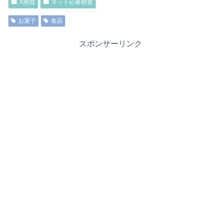
X懸賞
ネット応募懸賞
お菓子
食品
スポンサーリンク