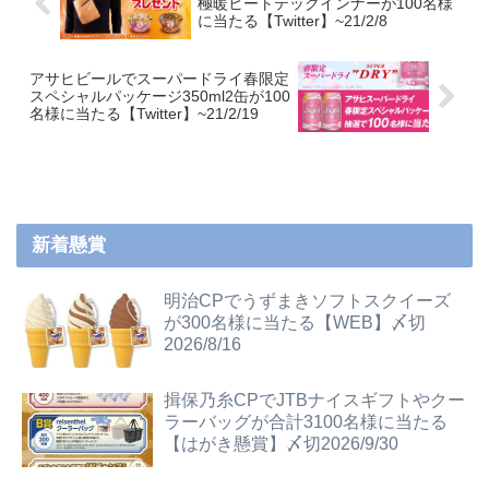
極暖ヒートテックインナーが100名様
に当たる【Twitter】~21/2/8
アサヒビールでスーパードライ春限定
スペシャルパッケージ350ml2缶が100
名様に当たる【Twitter】~21/2/19
新着懸賞
明治CPでうずまきソフトスクイーズ
が300名様に当たる【WEB】〆切
2026/8/16
揖保乃糸CPでJTBナイスギフトやクー
ラーバッグが合計3100名様に当たる
【はがき懸賞】〆切2026/9/30