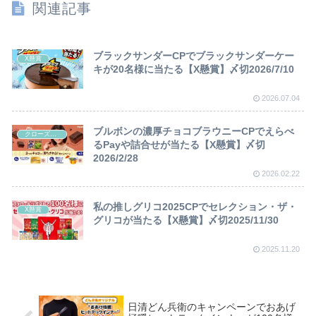
関連記事
ブラックサンダーCPでブラックサンダーケー
X懸賞
キが20名様に当たる【X懸賞】〆切2026/7/10
2026.07.04
ブルボンの濃厚チョコブラウニーCPでえらべ
クローズド懸賞
るPayや詰合せが当たる【X懸賞】〆切
2026/2/28
2026.02.22
私の推しグリコ2025CPでセレクション・ザ・
X懸賞
グリコが当たる【X懸賞】〆切2025/11/30
2025.11.20
日清どん兵衛のキャンペーンでおあげ