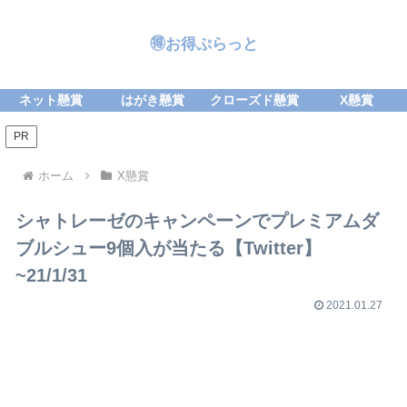
🉐お得ぷらっと
ネット懸賞
はがき懸賞
クローズド懸賞
X懸賞
PR
ホーム
X懸賞
シャトレーゼのキャンペーンでプレミアムダ
ブルシュー9個入が当たる【Twitter】
~21/1/31
2021.01.27