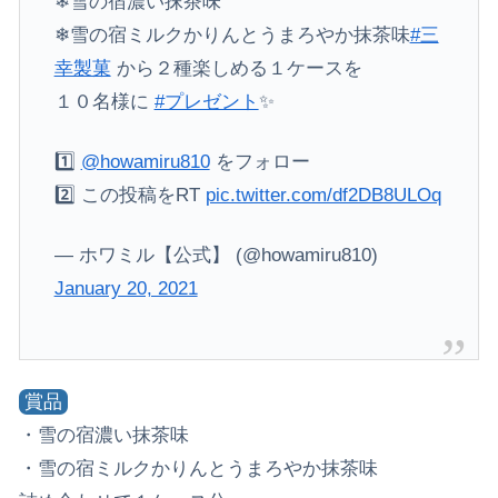
❄雪の宿濃い抹茶味
❄雪の宿ミルクかりんとうまろやか抹茶味
#三
幸製菓
から２種楽しめる１ケースを
１０名様に
#プレゼント
✨
1️⃣
@howamiru810
をフォロー
2️⃣ この投稿をRT
pic.twitter.com/df2DB8ULOq
— ホワミル【公式】 (@howamiru810)
January 20, 2021
賞品
・雪の宿濃い抹茶味
・雪の宿ミルクかりんとうまろやか抹茶味