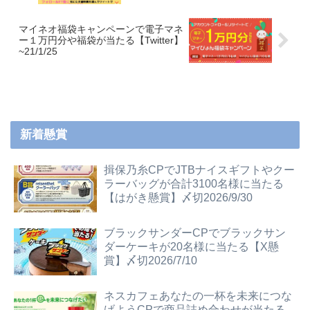
~21/1/31
マイネオ福袋キャンペーンで電子マネ
ー１万円分や福袋が当たる【Twitter】
~21/1/25
新着懸賞
揖保乃糸CPでJTBナイスギフトやクー
ラーバッグが合計3100名様に当たる
【はがき懸賞】〆切2026/9/30
ブラックサンダーCPでブラックサン
ダーケーキが20名様に当たる【X懸
賞】〆切2026/7/10
ネスカフェあなたの一杯を未来につな
げようCPで商品詰め合わせが当たる