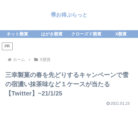
🉐お得ぷらっと
ネット懸賞
はがき懸賞
クローズド懸賞
X懸賞
PR
ホーム
X懸賞
三幸製菓の春を先どりするキャンペーンで雪
の宿濃い抹茶味など１ケースが当たる
【Twitter】~21/1/25
2021.01.23