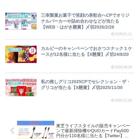
三幸製菓お菓子で笑顔の表彰台へCPでオリジ
はがき懸賞
ナルパーカーや詰め合わせなどが当たる
【WEB・はがき懸賞】〆切2026/2/28
2026.01.11
カルビーのキャンペーンでおさつスナック１ケ
X懸賞
ースが12名様に当たる【X懸賞】〆切24/8/20
2024.08.19
私の推しグリコ2025CPでセレクション・ザ・
X懸賞
グリコが当たる【X懸賞】〆切2025/11/30
2025.11.20
東芝ライフスタイルの販売キャンペー
ンで最新掃除機やQUOカードPay500
円分が110名様に当たる【Twitter】