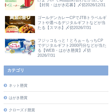
【封筒・はがき応募】〆切2026/12/31
ゴールデンカレーCPでJTBトラベルギ
フトや選べるデジタルギフトなどが当
たる【スマホ】〆切2026/7/31
フジッコもっと！とろぉ～もっちCP
でデジタルギフト2000円分などが当た
る【WEB・はがき懸賞】〆切
2026/7/31
カテゴリ
ネット懸賞
はがき懸賞
クローズド懸賞