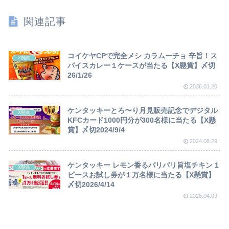
関連記事
コイケヤCPで完全メシ カラムーチョ 辛旨！ス
X懸賞
パイスカレー１ケースが当たる【X懸賞】〆切
26/1/26
2026.01.20
ケンタッキーとろ〜り月見販売記念でデジタル
X懸賞
KFCカード1000円分が300名様に当たる【X懸
賞】〆切2024/9/4
2024.08.29
ケンタッキー レモン香るパリパリ旨塩チキン 1
X懸賞
ピースお試し券が１万名様に当たる【X懸賞】
〆切2026/4/14
2026.04.09