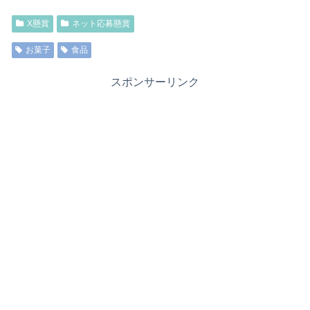
X懸賞
ネット応募懸賞
お菓子
食品
スポンサーリンク