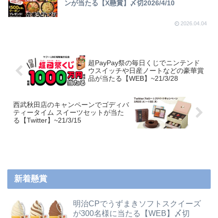
ンが当たる【X懸賞】〆切2026/4/10
2026.04.04
超PayPay祭の毎日くじでニンテンド
ウスイッチや日産ノートなどの豪華賞
品が当たる【WEB】~21/3/28
西武秋田店のキャンペーンでゴディバ
ティータイム スイーツセットが当た
る【Twitter】~21/3/15
新着懸賞
明治CPでうずまきソフトスクイーズ
が300名様に当たる【WEB】〆切