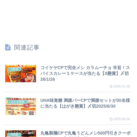
関連記事
コイケヤCPで完全メシ カラムーチョ 辛旨！ス
X懸賞
パイスカレー１ケースが当たる【X懸賞】〆切
26/1/26
2026.01.20
UHA味覚糖 満腹バーCPで満腹セットが30名様
はがき懸賞
に当たる【はがき懸賞】〆切2025/6/30
2025.06.06
丸亀製麺CPで丸亀うどんメシ500円引きクーポ
X懸賞