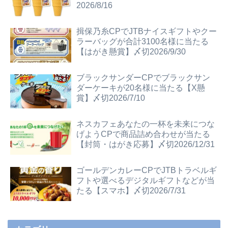
2026/8/16
揖保乃糸CPでJTBナイスギフトやクー
ラーバッグが合計3100名様に当たる
【はがき懸賞】〆切2026/9/30
ブラックサンダーCPでブラックサン
ダーケーキが20名様に当たる【X懸
賞】〆切2026/7/10
ネスカフェあなたの一杯を未来につな
げようCPで商品詰め合わせが当たる
【封筒・はがき応募】〆切2026/12/31
ゴールデンカレーCPでJTBトラベルギ
フトや選べるデジタルギフトなどが当
たる【スマホ】〆切2026/7/31