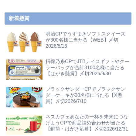
新着懸賞
明治CPでうずまきソフトスクイーズ
が300名様に当たる【WEB】〆切
2026/8/16
揖保乃糸CPでJTBナイスギフトやクー
ラーバッグが合計3100名様に当たる
【はがき懸賞】〆切2026/9/30
ブラックサンダーCPでブラックサン
ダーケーキが20名様に当たる【X懸
賞】〆切2026/7/10
ネスカフェあなたの一杯を未来につな
げようCPで商品詰め合わせが当たる
【封筒・はがき応募】〆切2026/12/31