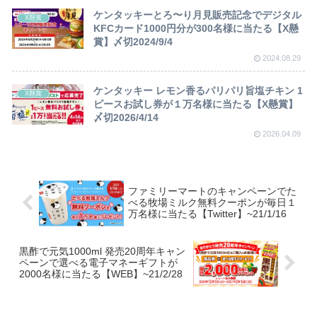
ケンタッキーとろ〜り月見販売記念でデジタル
X懸賞
KFCカード1000円分が300名様に当たる【X懸
賞】〆切2024/9/4
2024.08.29
ケンタッキー レモン香るパリパリ旨塩チキン 1
X懸賞
ピースお試し券が１万名様に当たる【X懸賞】
〆切2026/4/14
2026.04.09
ファミリーマートのキャンペーンでた
べる牧場ミルク無料クーポンが毎日１
万名様に当たる【Twitter】~21/1/16
黒酢で元気1000ml 発売20周年キャン
ペーンで選べる電子マネーギフトが
2000名様に当たる【WEB】~21/2/28