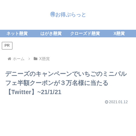
🉐お得ぷらっと
ネット懸賞
はがき懸賞
クローズド懸賞
X懸賞
PR
ホーム
X懸賞
デニーズのキャンペーンでいちごのミニパル
フェ半額クーポンが３万名様に当たる
【Twitter】~21/1/21
2021.01.12