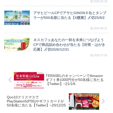
2025.05.28
アサヒビールCPでアサヒGINON６缶とタンブ
X懸賞
ラーが500名様に当たる【X懸賞】〆切25/9/2
2025.08.21
ネスカフェあなたの一杯を未来につなげよう
はがき懸賞
CPで商品詰め合わせが当たる【封筒・はがき
応募】〆切2026/12/31
2026.07.03
TERASELのキャンペーンでAmazon
ギフト券1000円分が50名様に当たる
【Twitter】~21/1/6
Qoo10クリスマスで
PlayStation5(PS5)やギフトカードが
50名様に当たる【Twitter】~20/12/25