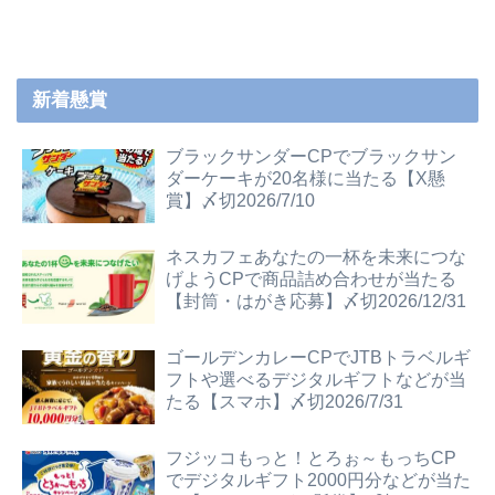
新着懸賞
ブラックサンダーCPでブラックサン
ダーケーキが20名様に当たる【X懸
賞】〆切2026/7/10
ネスカフェあなたの一杯を未来につな
げようCPで商品詰め合わせが当たる
【封筒・はがき応募】〆切2026/12/31
ゴールデンカレーCPでJTBトラベルギ
フトや選べるデジタルギフトなどが当
たる【スマホ】〆切2026/7/31
フジッコもっと！とろぉ～もっちCP
でデジタルギフト2000円分などが当た