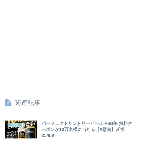
関連記事
パーフェクトサントリービール PSB缶 無料ク
X懸賞
ーポンが10万名様に当たる【X懸賞】〆切
25/6/9