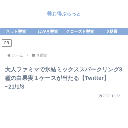
🉐お得ぷらっと
ネット懸賞
はがき懸賞
クローズド懸賞
X懸賞
PR
ホーム
X懸賞
大人ファミマで氷結ミックススパークリング3
種の白果実１ケースが当たる【Twitter】
~21/1/3
2020.12.23