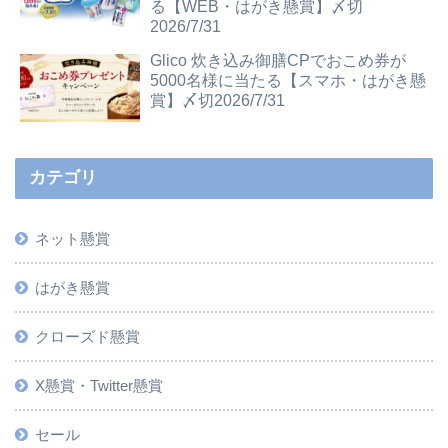
る【WEB・はがき懸賞】〆切
2026/7/31
Glico 炊き込み御膳CPでおこめ券が
5000名様に当たる【スマホ・はがき懸
賞】〆切2026/7/31
カテゴリ
ネット懸賞
はがき懸賞
クローズド懸賞
X懸賞・Twitter懸賞
セール