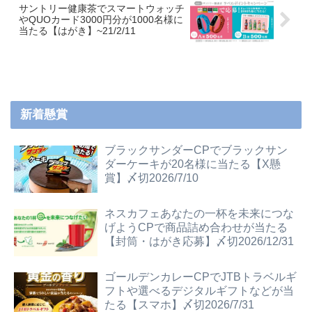
サントリー健康茶でスマートウォッチ
やQUOカード3000円分が1000名様に
当たる【はがき】~21/2/11
新着懸賞
ブラックサンダーCPでブラックサン
ダーケーキが20名様に当たる【X懸
賞】〆切2026/7/10
ネスカフェあなたの一杯を未来につな
げようCPで商品詰め合わせが当たる
【封筒・はがき応募】〆切2026/12/31
ゴールデンカレーCPでJTBトラベルギ
フトや選べるデジタルギフトなどが当
たる【スマホ】〆切2026/7/31