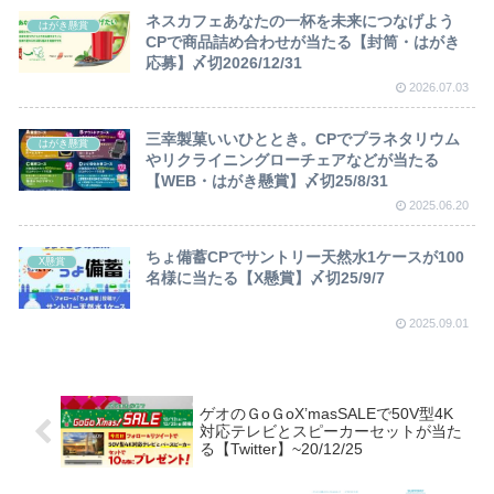
ネスカフェあなたの一杯を未来につなげよう
はがき懸賞
CPで商品詰め合わせが当たる【封筒・はがき
応募】〆切2026/12/31
2026.07.03
三幸製菓いいひととき。CPでプラネタリウム
はがき懸賞
やリクライニングローチェアなどが当たる
【WEB・はがき懸賞】〆切25/8/31
2025.06.20
ちょ備蓄CPでサントリー天然水1ケースが100
X懸賞
名様に当たる【X懸賞】〆切25/9/7
2025.09.01
ゲオのＧoＧoX’masSALEで50V型4K
対応テレビとスピーカーセットが当た
る【Twitter】~20/12/25