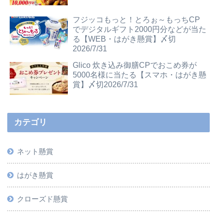
フジッコもっと！とろぉ～もっちCP
でデジタルギフト2000円分などが当た
る【WEB・はがき懸賞】〆切
2026/7/31
Glico 炊き込み御膳CPでおこめ券が
5000名様に当たる【スマホ・はがき懸
賞】〆切2026/7/31
カテゴリ
ネット懸賞
はがき懸賞
クローズド懸賞