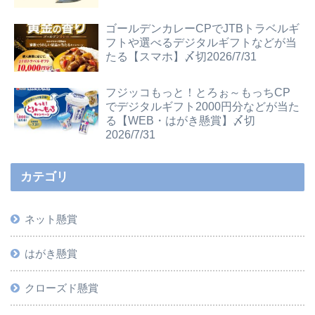
ゴールデンカレーCPでJTBトラベルギ
フトや選べるデジタルギフトなどが当
たる【スマホ】〆切2026/7/31
フジッコもっと！とろぉ～もっちCP
でデジタルギフト2000円分などが当た
る【WEB・はがき懸賞】〆切
2026/7/31
カテゴリ
ネット懸賞
はがき懸賞
クローズド懸賞