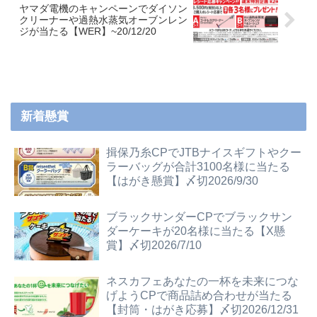
ヤマダ電機のキャンペーンでダイソン
クリーナーや過熱水蒸気オーブンレン
ジが当たる【WER】~20/12/20
新着懸賞
揖保乃糸CPでJTBナイスギフトやクー
ラーバッグが合計3100名様に当たる
【はがき懸賞】〆切2026/9/30
ブラックサンダーCPでブラックサン
ダーケーキが20名様に当たる【X懸
賞】〆切2026/7/10
ネスカフェあなたの一杯を未来につな
げようCPで商品詰め合わせが当たる
【封筒・はがき応募】〆切2026/12/31