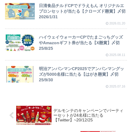
日清食品チルドCPでドラえもん オリジナルエ
クローズド懸賞
プロンセットが当たる【クローズド懸賞】〆切
2026/1/31
2026.01.20
ハイウェイウォーカーCPでたまごっちグッズ
X懸賞
やAmazonギフト券が当たる【X懸賞】〆切
25/8/25
2025.08.11
明治アンパンマンCP2025でアンパンマングッ
はがき懸賞
ズが5000名様に当たる【はがき懸賞】〆切
25/9/30
2025.07.16
デルモンテのキャンペーンでパーティ
ーセットが24名様に当たる
【Twitter】~20/12/25