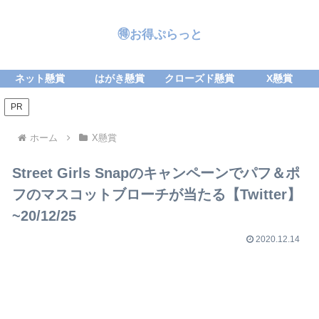
🉐お得ぷらっと
ネット懸賞
はがき懸賞
クローズド懸賞
X懸賞
PR
ホーム
X懸賞
Street Girls Snapのキャンペーンでパフ＆ポ
フのマスコットブローチが当たる【Twitter】
~20/12/25
2020.12.14