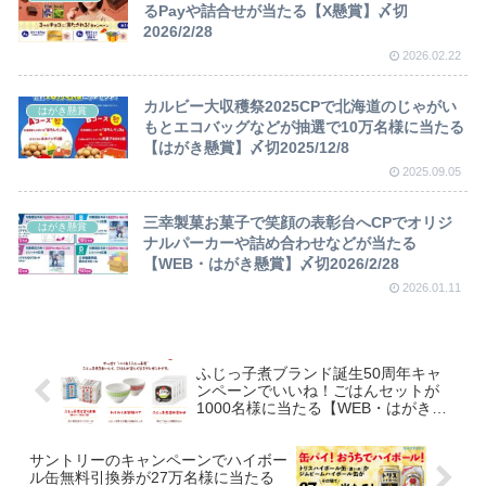
るPayや詰合せが当たる【X懸賞】〆切
2026/2/28
2026.02.22
カルビー大収穫祭2025CPで北海道のじゃがい
はがき懸賞
もとエコバッグなどが抽選で10万名様に当たる
【はがき懸賞】〆切2025/12/8
2025.09.05
三幸製菓お菓子で笑顔の表彰台へCPでオリジ
はがき懸賞
ナルパーカーや詰め合わせなどが当たる
【WEB・はがき懸賞】〆切2026/2/28
2026.01.11
ふじっ子煮ブランド誕生50周年キャ
ンペーンでいいね！ごはんセットが
1000名様に当たる【WEB・はがき】
~21/1/31
サントリーのキャンペーンでハイボー
ル缶無料引換券が27万名様に当たる