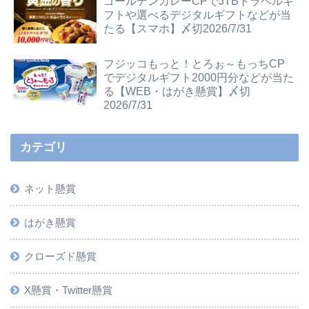
ゴールデンカレーCPでJTBトラベルギ
フトや選べるデジタルギフトなどが当
たる【スマホ】〆切2026/7/31
フジッコもっと！とろぉ～もっちCP
でデジタルギフト2000円分などが当た
る【WEB・はがき懸賞】〆切
2026/7/31
カテゴリ
ネット懸賞
はがき懸賞
クローズド懸賞
X懸賞・Twitter懸賞