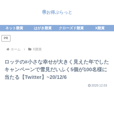
🉐お得ぷらっと
ネット懸賞
はがき懸賞
クローズド懸賞
X懸賞
PR
ホーム
X懸賞
ロッテの#小さな幸せが大きく見えた年でした
キャンペーンで雪見だいふく5個が100名様に
当たる【Twitter】~20/12/6
2020.12.03