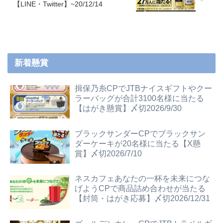
【LINE・Twitter】~20/12/14
新着懸賞
揖保乃糸CPでJTBナイスギフトやクー
ラーバッグが合計3100名様に当たる
【はがき懸賞】〆切2026/9/30
ブラックサンダーCPでブラックサン
ダーケーキが20名様に当たる【X懸
賞】〆切2026/7/10
ネスカフェあなたの一杯を未来につな
げようCPで商品詰め合わせが当たる
【封筒・はがき応募】〆切2026/12/31