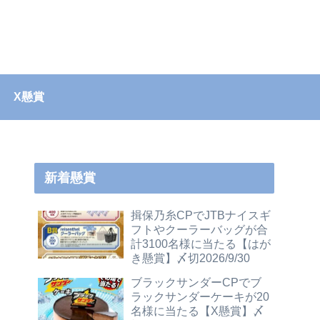
X懸賞
新着懸賞
揖保乃糸CPでJTBナイスギ
フトやクーラーバッグが合
計3100名様に当たる【はが
き懸賞】〆切2026/9/30
ブラックサンダーCPでブ
ラックサンダーケーキが20
名様に当たる【X懸賞】〆