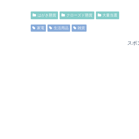
はがき懸賞
クローズド懸賞
大量当選
家電
生活用品
雑貨
スポ