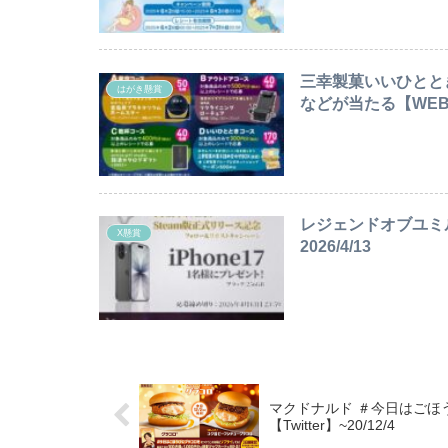
三幸製菓いいひとと
はがき懸賞
などが当たる【WEB・
レジェンドオブユミルC
X懸賞
2026/4/13
マクドナルド ＃今日はごほう
【Twitter】~20/12/4