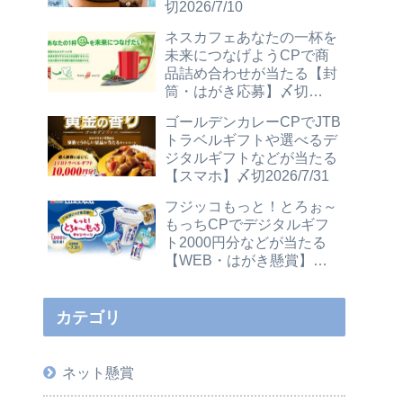
切2026/7/10
ネスカフェあなたの一杯を
未来につなげようCPで商
品詰め合わせが当たる【封
筒・はがき応募】〆切
2026/12/31
ゴールデンカレーCPでJTB
トラベルギフトや選べるデ
ジタルギフトなどが当たる
【スマホ】〆切2026/7/31
フジッコもっと！とろぉ～
もっちCPでデジタルギフ
ト2000円分などが当たる
【WEB・はがき懸賞】〆
切2026/7/31
カテゴリ
ネット懸賞