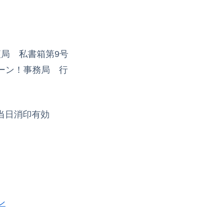
郵便局 私書箱第9号
ーン！事務局 行
日) 当日消印有効
ン