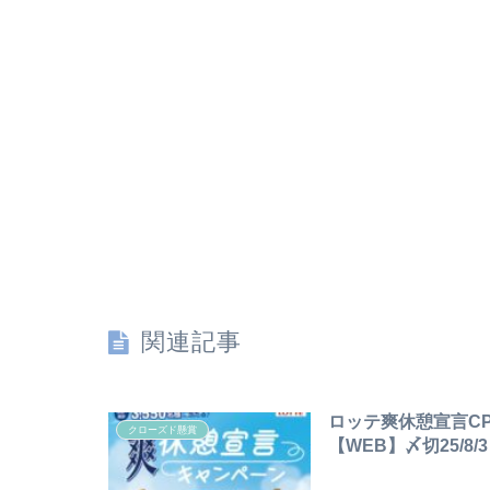
関連記事
ロッテ爽休憩宣言C
クローズド懸賞
【WEB】〆切25/8/3