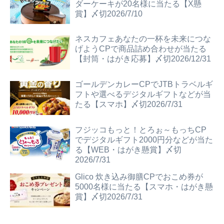
ダーケーキが20名様に当たる【X懸
賞】〆切2026/7/10
ネスカフェあなたの一杯を未来につな
げようCPで商品詰め合わせが当たる
【封筒・はがき応募】〆切2026/12/31
ゴールデンカレーCPでJTBトラベルギ
フトや選べるデジタルギフトなどが当
たる【スマホ】〆切2026/7/31
フジッコもっと！とろぉ～もっちCP
でデジタルギフト2000円分などが当た
る【WEB・はがき懸賞】〆切
2026/7/31
Glico 炊き込み御膳CPでおこめ券が
5000名様に当たる【スマホ・はがき懸
賞】〆切2026/7/31