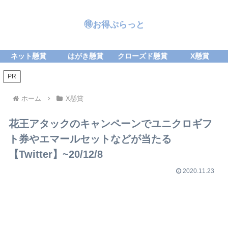
🉐お得ぷらっと
ネット懸賞
はがき懸賞
クローズド懸賞
X懸賞
PR
ホーム
X懸賞
花王アタックのキャンペーンでユニクロギフ
ト券やエマールセットなどが当たる
【Twitter】~20/12/8
2020.11.23