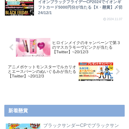
イオンブラックフライデーCP2024でイオンギ
X懸賞
フトカード5000円分が当たる【X・懸賞】〆切
24/12/1
2024.11.07
ヒロインメイクのキャンペーンで第３
のマスカラモーヴピンクが当たる
【Twitter】~20/12/3
アニメポケットモンスターでルカリオ
とエースバーンのぬいぐるみが当たる
【Twitter】~20/12/3
新着懸賞
ブラックサンダーCPでブラックサン