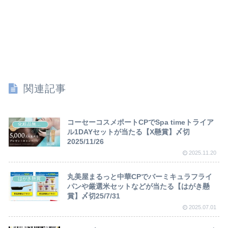
関連記事
コーセーコスメポートCPでSpa timeトライア
化粧品無料サンプル
ル1DAYセットが当たる【X懸賞】〆切
2025/11/26
2025.11.20
丸美屋まるっと中華CPでバーミキュラフライ
はがき懸賞
パンや厳選米セットなどが当たる【はがき懸
賞】〆切25/7/31
2025.07.01