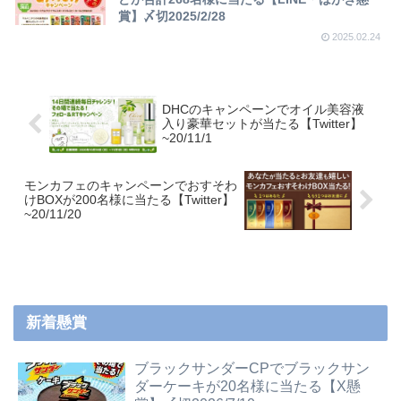
賞】〆切2025/2/28
2025.02.24
DHCのキャンペーンでオイル美容液
入り豪華セットが当たる【Twitter】
~20/11/1
モンカフェのキャンペーンでおすそわ
けBOXが200名様に当たる【Twitter】
~20/11/20
新着懸賞
ブラックサンダーCPでブラックサン
ダーケーキが20名様に当たる【X懸