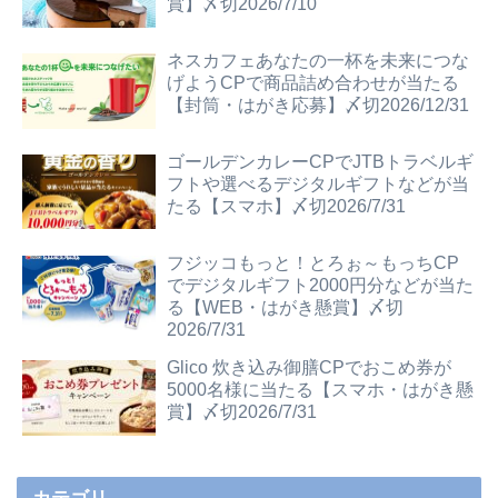
賞】〆切2026/7/10
ネスカフェあなたの一杯を未来につな
げようCPで商品詰め合わせが当たる
【封筒・はがき応募】〆切2026/12/31
ゴールデンカレーCPでJTBトラベルギ
フトや選べるデジタルギフトなどが当
たる【スマホ】〆切2026/7/31
フジッコもっと！とろぉ～もっちCP
でデジタルギフト2000円分などが当た
る【WEB・はがき懸賞】〆切
2026/7/31
Glico 炊き込み御膳CPでおこめ券が
5000名様に当たる【スマホ・はがき懸
賞】〆切2026/7/31