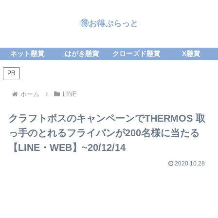
🉐お得ぷらっと
ネット懸賞
はがき懸賞
クローズド懸賞
X懸賞
PR
ホーム
LINE
クラフトボスのキャンペーンでTHERMOS 取
っ手のとれるフライパンが200名様に当たる
【LINE・WEB】~20/12/14
2020.10.28