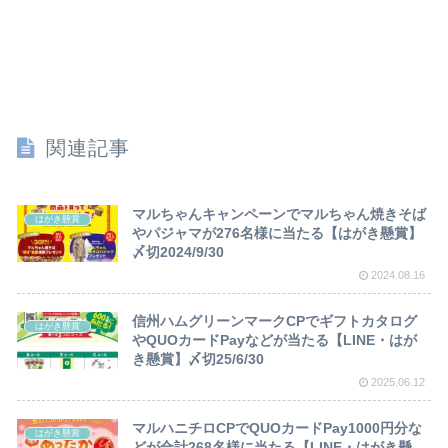
関連記事
マルちゃんキャンペーンでマルちゃん焼きそば
はがき懸賞
やパジャマが276名様に当たる【はがき懸賞】
〆切2024/9/30
2024.08.16
信州ハムグリーンマークCPでギフトカタログ
はがき懸賞
やQUOカードPayなどが当たる【LINE・はが
き懸賞】〆切25/6/30
2025.06.12
マルハニチロCPでQUOカードPay1000円分な
はがき懸賞
どが合計268名様に当たる【LINE・はがき懸