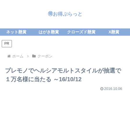
🉐お得ぷらっと
ネット懸賞
はがき懸賞
クローズド懸賞
X懸賞
PR
ホーム
クーポン
プレモノでヘルシアモルトスタイルが抽選で
１万名様に当たる ～16/10/12
2016.10.06