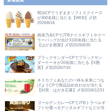
新着懸賞
明治CPでうずまきソフトスクイーズ
が300名様に当たる【WEB】〆切
2026/8/16
揖保乃糸CPでJTBナイスギフトやクー
ラーバッグが合計3100名様に当たる
【はがき懸賞】〆切2026/9/30
ブラックサンダーCPでブラックサン
ダーケーキが20名様に当たる【X懸
賞】〆切2026/7/10
ネスカフェあなたの一杯を未来につな
げようCPで商品詰め合わせが当たる
【封筒・はがき応募】〆切2026/12/31
ゴールデンカレーCPでJTBトラベルギ
フトや選べるデジタルギフトなどが当