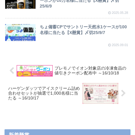
ーポンが10万名様に当たる【X懸賞】〆切
25/6/9
2025.05.28
ちょ備蓄CPでサントリー天然水1ケースが100
X懸賞
名様に当たる【X懸賞】〆切25/9/7
2025.09.01
プレモノでイオン対象店の冷凍食品の
値引きクーポン配布中 ～16/10/18
ハーゲンダッツでアイスクリーム詰め
合わせセットが抽選で1,000名様に当
たる ～16/10/17