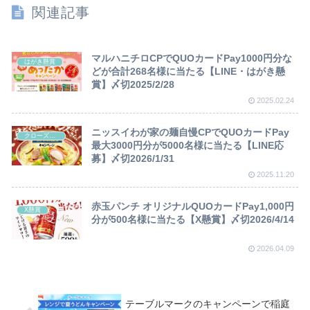
関連記事
マルハニチロCPでQUOカードPay1000円分な
はがき懸賞
どが合計268名様に当たる【LINE・はがき懸
賞】〆切2025/2/28
2025.02.24
ニッスイわが家の麺自慢CPでQUOカードPay
クローズド懸賞
最大3000円分が5000名様に当たる【LINE応
募】〆切2026/1/31
2025.11.20
赤玉パンチ オリジナルQUOカードPay1,000円
X懸賞
分が500名様に当たる【X懸賞】〆切2026/4/14
2026.04.09
テーブルマークのキャンペーンで稲庭