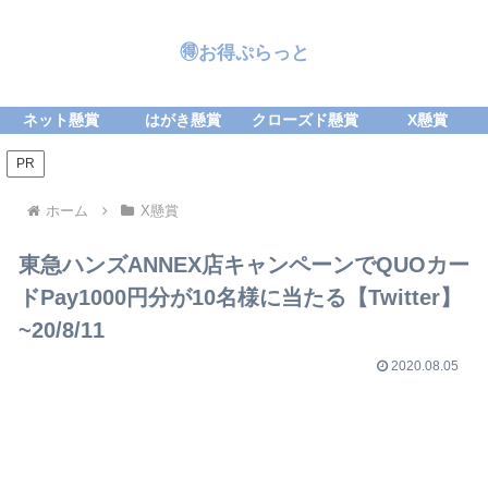
🉐お得ぷらっと
ネット懸賞
はがき懸賞
クローズド懸賞
X懸賞
PR
ホーム
X懸賞
東急ハンズANNEX店キャンペーンでQUOカー
ドPay1000円分が10名様に当たる【Twitter】
~20/8/11
2020.08.05