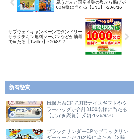
風うどんと国産若鶏の塩から揚げが
60名様に当たる【SNS】~20/8/16
サブウェイキャンペーンでタンドリー
サラダチキン無料クーポンなどが抽選
で当たる【Twitter】~20/8/12
新着懸賞
揖保乃糸CPでJTBナイスギフトやクー
ラーバッグが合計3100名様に当たる
【はがき懸賞】〆切2026/9/30
ブラックサンダーCPでブラックサン
ダーケーキが20名様に当たる【X懸