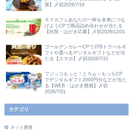
賞】〆切2026/7/10
ネスカフェあなたの一杯を未来につな
げようCPで商品詰め合わせが当たる
【封筒・はがき応募】〆切2026/12/31
ゴールデンカレーCPでJTBトラベルギ
フトや選べるデジタルギフトなどが当
たる【スマホ】〆切2026/7/31
フジッコもっと！とろぉ～もっちCP
でデジタルギフト2000円分などが当た
る【WEB・はがき懸賞】〆切
2026/7/31
カテゴリ
ネット懸賞